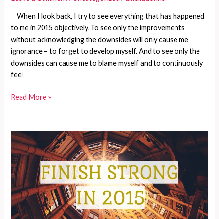
When I look back, I try to see everything that has happened
to me in 2015 objectively. To see only the improvements
without acknowledging the downsides will only cause me
ignorance – to forget to develop myself. And to see only the
downsides can cause me to blame myself and to continuously
feel
7
Read More »
Steps
to
finish
strong
in
2015