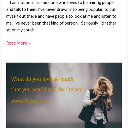
I am not born as someone who loves to be among people
and talk to them. I’ve never drawn into being popular, to put
myself out there and have people to look at me and listen to
me. I’ve never been that kind of person. Seriously, I’d rather
sit on my couch
What
Read More »
do
you
love
so
much
that
you
would
still
do
the
work