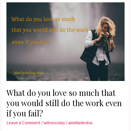
finish
strong
in
2015
What do you love so much that
you would still do the work even
if you fail?
Leave a Comment
/
witnessday
/
ameliadevina