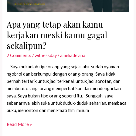
even
if
you
Apa yang tetap akan kamu
fail?
kerjakan meski kamu gagal
sekalipun?
2 Comments
/
witnessday
/
ameliadevina
Saya bukanlah tipe orang yang sejak lahir sudah nyaman
ngobrol dan berkumpul dengan orang-orang. Saya tidak
pernah tertarik untuk jadi terkenal, untuk jadi sorotan, dan
membuat orang-orang memperhatikan dan mendengarkan
saya. Saya bukan tipe orang seperti itu. Sungguh, saya
sebenarnya lebih suka untuk duduk-duduk seharian, membaca
buku, menonton dan menikmati film, minum
Apa
Read More »
yang