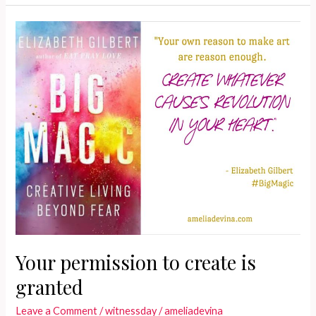
tetap
akan
kamu
kerjakan
meski
kamu
gagal
sekalipun?
Your permission to create is
granted
Leave a Comment
/
witnessday
/
ameliadevina