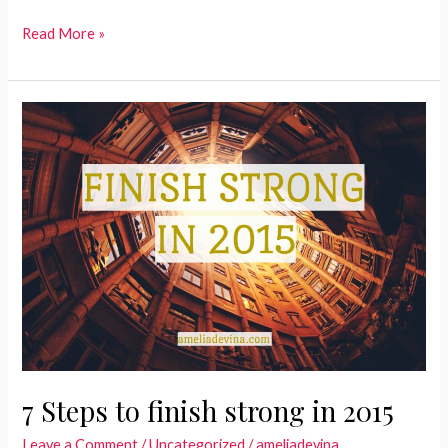
Stop
Read More »
comparing.
You
are
enough!
7 Steps to finish strong in 2015
Leave a Comment
/
Uncategorized
/
ameliadevina