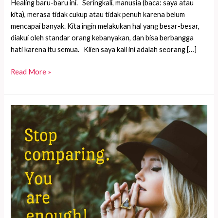
Healing baru-baru ini. Seringkali, manusia (baca: saya atau
kita), merasa tidak cukup atau tidak penuh karena belum
mencapai banyak. Kita ingin melakukan hal yang besar-besar,
diakui oleh standar orang kebanyakan, dan bisa berbangga
hati karena itu semua. Klien saya kali ini adalah seorang […]
Lakukan
Read More »
dengan
cinta
dan
kesungguhan
hati
—
itu
sudah
cukup!