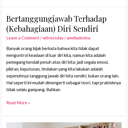
Tahu
Apa
yang
Bertanggungjawab Terhadap
Kamu
(Kebahagiaan) Diri Sendiri
Inginkan
dalam
Leave a Comment
/
witnessday
/
ameliadevina
Hidup?
Banyak orang bijak berkata bahwa kita tidak dapat
mengontrol keadaan di luar diri kita, namun kita adalah
pemegang kendali penuh atas diri kita; jadi segala emosi,
pikiran, keputusan, tindakan yang kita lakukan adalah
sepenuhnya tanggung jawab diri kita sendiri, bukan orang lain.
Hal seperti ini mudah dimengerti sebagai teori, tapi prakteknya
tidak selalu gampang. Bahkan
Bertanggungjawab
Read More »
Terhadap
(Kebahagiaan)
Diri