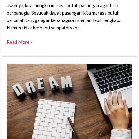
awalnya, kita mungkin merasa butuh pasangan agar bisa
berbahagia. Sesudah dapat pasangan, kita merasa butuh
berumah tangga agar kebahagiaan menjadi lebih lengkap.
Namun tidak berhenti sampai di sana,
Apakah
Read More »
Saya
Perlu
Punya
Segalanya
untuk
Bahagia?