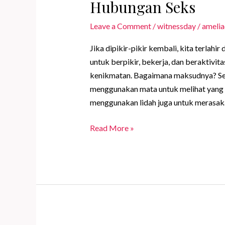
Hubungan Seks
Leave a Comment
/
witnessday
/
amelia
Jika dipikir-pikir kembali, kita terlah
untuk berpikir, bekerja, dan beraktivi
kenikmatan. Bagaimana maksudnya? Selai
menggunakan mata untuk melihat yang i
menggunakan lidah juga untuk merasaka
Tantric
Read More »
Sex:
Terhubung
dengan
Tuhan
Melalui
Hubungan
Seks