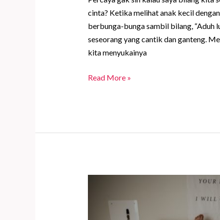
cinta? Ketika melihat anak kecil dengan 
berbunga-bunga sambil bilang, “Aduh lu
seseorang yang cantik dan ganteng. Mes
kita menyukainya
Terus
Read More »
Mencintai
Meski
Sering
Patah
Hati