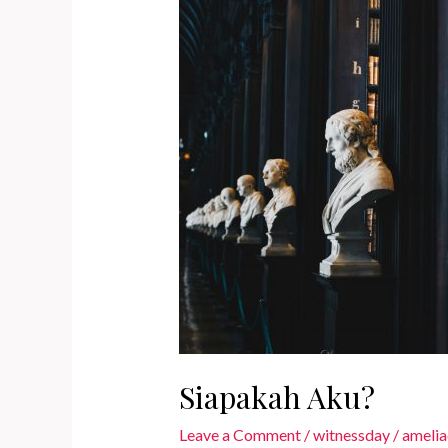
Siapakah Aku?
Leave a Comment
/
witnessday
/
amelia