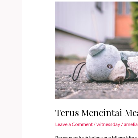
Terus Mencintai Mes
Leave a Comment
/
witnessday
/
amelia
Percaya gak sih kalau saya bilang kita