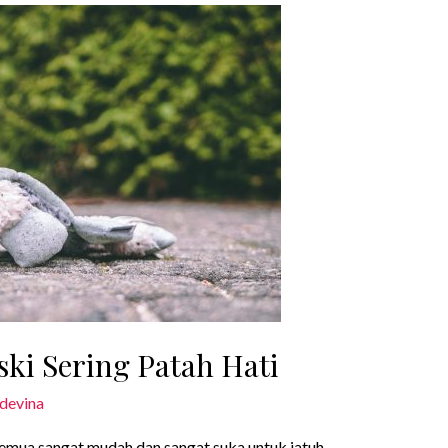
ki Sering Patah Hati
devina
 semua sangat mudah dan sangat suka untuk jatuh