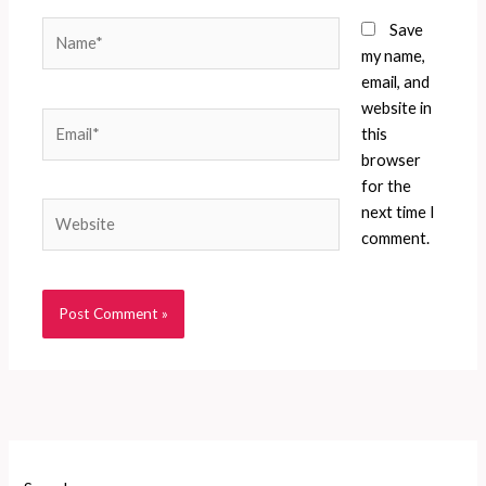
Name*
Save
my name,
email, and
website in
Email*
this
browser
for the
Website
next time I
comment.