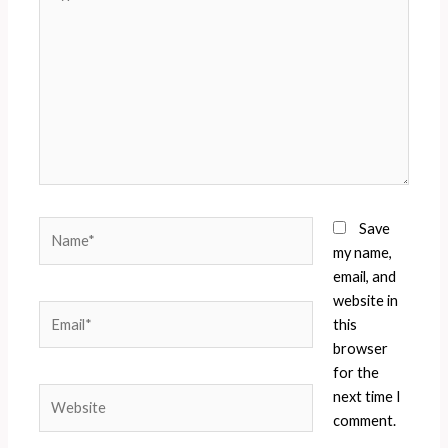
here..
Name*
Save
my name,
email, and
website in
Email*
this
browser
for the
Website
next time I
comment.