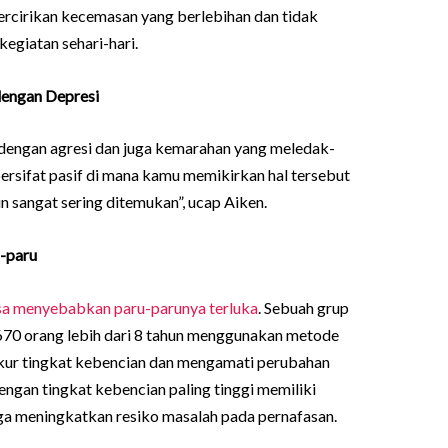
bercirikan kecemasan yang berlebihan dan tidak
egiatan sehari-hari.
dengan Depresi
dengan agresi dan juga kemarahan yang meledak-
ersifat pasif di mana kamu memikirkan hal tersebut
 sangat sering ditemukan”, ucap Aiken.
u-paru
isa menyebabkan paru-parunya terluka
. Sebuah grup
i 670 orang lebih dari 8 tahun menggunakan metode
ukur tingkat kebencian dan mengamati perubahan
ngan tingkat kebencian paling tinggi memiliki
ga meningkatkan resiko masalah pada pernafasan.