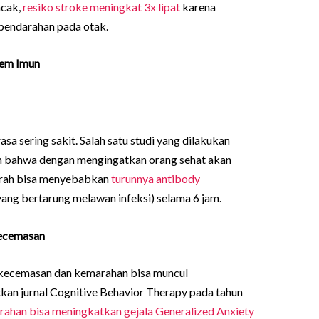
ncak,
resiko stroke meningkat 3x lipat
karena
pendarahan pada otak.
tem Imun
a sering sakit. Salah satu studi yang dilakukan
n bahwa dengan mengingatkan orang sehat akan
rah bisa menyebabkan
turunnya antibody
yang bertarung melawan infeksi) selama 6 jam.
ecemasan
 kecemasan dan kemarahan bisa muncul
tkan jurnal Cognitive Behavior Therapy pada tahun
ahan bisa meningkatkan gejala Generalized Anxiety