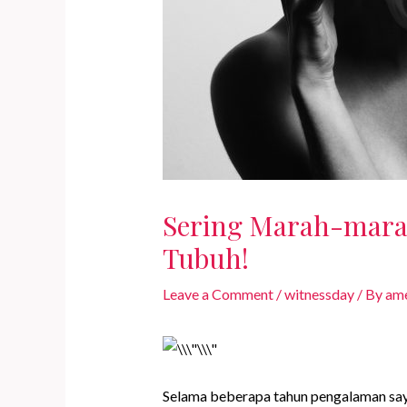
Sering Marah-marah
Tubuh!
Leave a Comment
/
witnessday
/ By
ame
Selama beberapa tahun pengalaman saya