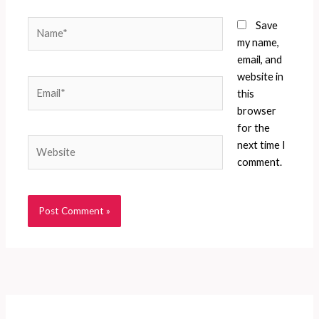
Name*
Save
my name,
email, and
website in
Email*
this
browser
for the
Website
next time I
comment.