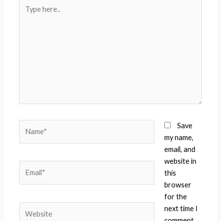
Type
here..
Name*
Save
my name,
email, and
website in
Email*
this
browser
for the
Website
next time I
comment.