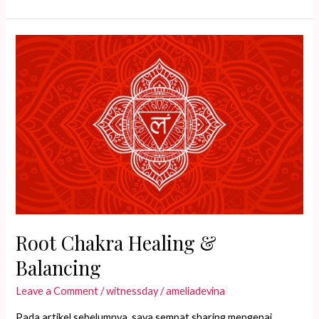
Chakra
Healing
&
Balancing
Root Chakra Healing &
Balancing
Leave a Comment
/
witnessday
/
ameliadevina
Pada artikel sebelumnya, saya sempat sharing mengenai