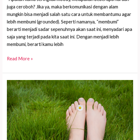
juga ceroboh? Jika ya, maka berkomunikasi dengan alam
mungkin bisa menjadi salah satu cara untuk membantumu agar
lebih membumi (grounded). Seperti namanya, “membumi”
berarti menjadi sadar sepenuhnya akan saat ini, menyadari apa
saja yang terjadi pada kita saat ini. Dengan menjadi lebih
membumi, berarti kamu lebih
7
Read More »
Cara
Sederhana
untuk
Lebih
Membumi