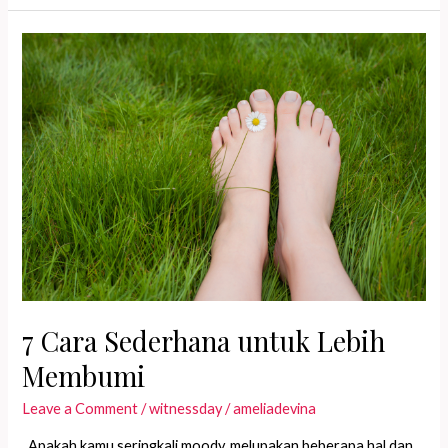
Non
Vegetarian:
Pilih
yang
Mana
Ya?
7 Cara Sederhana untuk Lebih
Membumi
Leave a Comment
/
witnessday
/
ameliadevina
Apakah kamu seringkali moody, melupakan beberapa hal dan