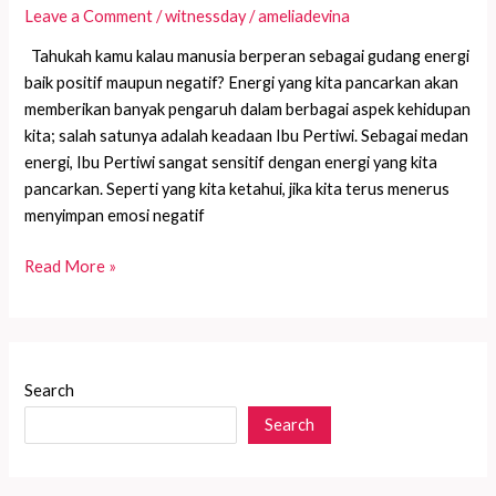
Leave a Comment
/
witnessday
/
ameliadevina
Tahukah kamu kalau manusia berperan sebagai gudang energi
baik positif maupun negatif? Energi yang kita pancarkan akan
memberikan banyak pengaruh dalam berbagai aspek kehidupan
kita; salah satunya adalah keadaan Ibu Pertiwi. Sebagai medan
energi, Ibu Pertiwi sangat sensitif dengan energi yang kita
pancarkan. Seperti yang kita ketahui, jika kita terus menerus
menyimpan emosi negatif
Bagaimana
Read More »
Pikiranmu
Mempengaruhi
Keadaan
Ibu
Search
Pertiwi
Search