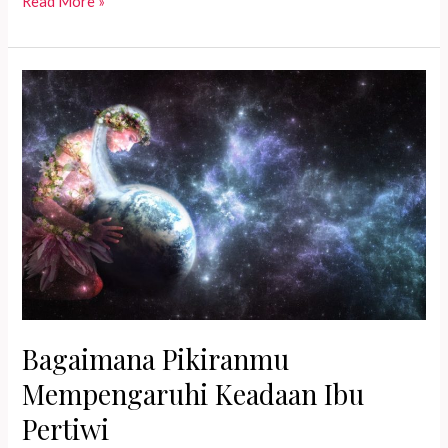
Bergerak
Read More »
Bersama
Menuju
Bumi
Baru
Bagaimana Pikiranmu
Mempengaruhi Keadaan Ibu
Pertiwi