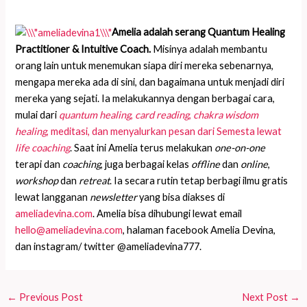
Amelia adalah serang Quantum Healing
Practitioner & Intuitive Coach.
Misinya adalah membantu
orang lain untuk menemukan siapa diri mereka sebenarnya,
mengapa mereka ada di sini, dan bagaimana untuk menjadi diri
mereka yang sejati. Ia melakukannya dengan berbagai cara,
mulai dari
quantum healing
,
card reading
,
chakra wisdom
healing
, meditasi, dan menyalurkan pesan dari Semesta lewat
life coaching
. Saat ini Amelia terus melakukan
one-on-one
terapi dan
coaching
, juga berbagai kelas
offline
dan
online
,
workshop
dan
retreat
. Ia secara rutin tetap berbagi ilmu gratis
lewat langganan
newsletter
yang bisa diakses di
ameliadevina.com
. Amelia bisa dihubungi lewat email
hello@ameliadevina.com
, halaman facebook Amelia Devina,
dan instagram/ twitter @ameliadevina777.
←
Previous Post
Next Post
→