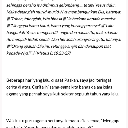
sehingga perahu itu ditimbus gelombang, …tetapi Yesus tidur.
Maka datanglah murid-murid-Nya membangunkan Dia, katanya:
\\\”Tuhan, tolonglah, kita binasa.\\\” Ia berkata kepada mereka:
\\\”Mengapa kamu takut, kamu yang kurang percaya?\\\” Lalu
bangunlah Yesus menghardik angin dan danau itu, maka danau
itu menjadi teduh sekali. Dan heranlah orang-orang itu, katanya:
\\\”Orang apakah Dia ini, sehingga angin dan danaupun taat
kepada-Nya?\\\”
(
Matius 8:18,23-27)
Beberapa hari yang lalu, di saat Paskah, saya jadi teringat
cerita di atas. Cerita ini sama-sama kita bahas dalam kelas
agama yang pernah saya ikuti sekitar sepuluh tahun yang lalu.
Waktu itu guru agama bertanya kepada kita semua, “Mengapa
waktu itu Yesus bangun dan meredakan badai?”