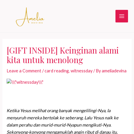
Skip
to
content
Main
Men
[GIFT INSIDE] Keinginan alami
kita untuk menolong
Leave a Comment
/
card reading
,
witnessday
/ By
ameliadevina
Ketika Yesus melihat orang banyak mengelilingi-Nya, Ia
menyuruh mereka bertolak ke seberang. Lal
u
Yesus naik ke
dalam perahu dan murid-murid-Nyapun mengikuti-Nya.
Sekonyong-konyong mengamuklah angin ribut di danau itu,