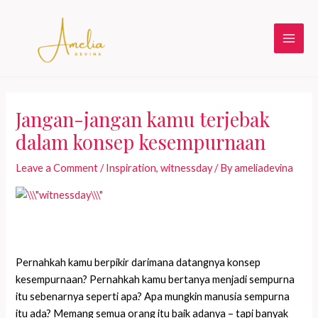
Skip
to
content
Main
Men
Jangan-jangan kamu terjebak
dalam konsep kesempurnaan
Leave a Comment
/
Inspiration
,
witnessday
/ By
ameliadevina
Pernahkah kamu berpikir darimana datangnya konsep
kesempurnaan? Pernahkah kamu bertanya menjadi sempurna
itu sebenarnya seperti apa? Apa mungkin manusia sempurna
itu ada? Memang semua orang itu baik adanya – tapi banyak