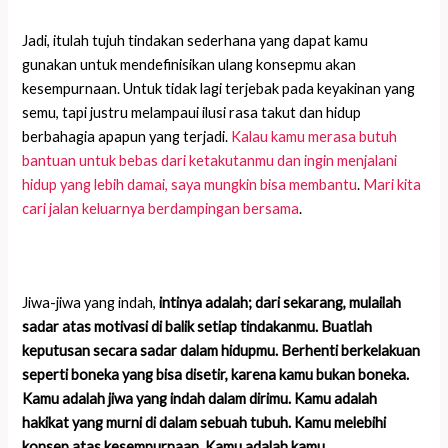
Jadi, itulah tujuh tindakan sederhana yang dapat kamu
gunakan untuk mendefinisikan ulang konsepmu akan
kesempurnaan. Untuk tidak lagi terjebak pada keyakinan yang
semu, tapi justru melampaui ilusi rasa takut dan hidup
berbahagia apapun yang terjadi.
Kalau kamu merasa butuh
bantuan untuk bebas dari ketakutanmu dan ingin menjalani
hidup yang lebih damai, saya mungkin bisa membantu
.
Mari kita
cari jalan keluarnya berdampingan bersama
.
Jiwa-jiwa yang indah,
i
ntinya adalah;
dari
sekarang, mulailah
sadar atas motivasi di balik setiap
tindakanmu
. Buatlah
keputusan secara sadar
dalam
hidupmu. Berhenti berkelakuan
seperti boneka yang
bisa
disetir, karena kamu bukan boneka.
Kamu adalah jiwa yang indah dalam dirimu. Kamu adalah
hakikat yang murni
di dalam sebuah tubuh. Kamu melebihi
konsep atas kesempurnaan. Kamu adalah kamu.