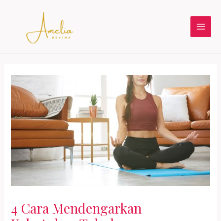
Skip
to
content
Main
Men
4 Cara Mendengarkan