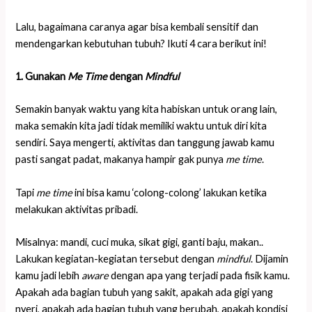
Lalu, bagaimana caranya agar bisa kembali sensitif dan
mendengarkan kebutuhan tubuh? Ikuti 4 cara berikut ini!
1. Gunakan
Me Time
dengan
Mindful
Semakin banyak waktu yang kita habiskan untuk orang lain,
maka semakin kita jadi tidak memiliki waktu untuk diri kita
sendiri. Saya mengerti, aktivitas dan tanggung jawab kamu
pasti sangat padat, makanya hampir gak punya
me time
.
Tapi
me time
ini bisa kamu ‘colong-colong’ lakukan ketika
melakukan aktivitas pribadi.
Misalnya: mandi, cuci muka, sikat gigi, ganti baju, makan..
Lakukan kegiatan-kegiatan tersebut dengan
mindful
. Dijamin
kamu jadi lebih
aware
dengan apa yang terjadi pada fisik kamu.
Apakah ada bagian tubuh yang sakit, apakah ada gigi yang
nyeri, apakah ada bagian tubuh yang berubah, apakah kondisi