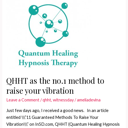
Regression?
QHHT as the no.1 method to
raise your vibration
Leave a Comment
/
qhht
,
witnessday
/
ameliadevina
Just few days ago, I received a good news. In an article
entitled \\\”11 Guaranteed Methods To Raise Your
Vibration\\\” on In5D.com, QHHT (Quantum Healing Hypnosis