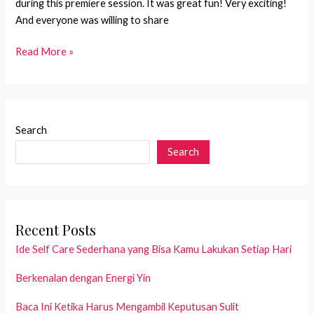
during this premiere session. It was great fun! Very exciting!
And everyone was willing to share
Mind
Read More »
Bending
Hypnosis
01
Search
Search
Recent Posts
Ide Self Care Sederhana yang Bisa Kamu Lakukan Setiap Hari
Berkenalan dengan Energi Yin
Baca Ini Ketika Harus Mengambil Keputusan Sulit