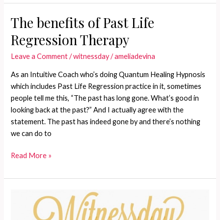
Sesi
Past
The benefits of Past Life
Life
Regression Therapy
Reading
Leave a Comment
/
witnessday
/
ameliadevina
As an Intuitive Coach who’s doing Quantum Healing Hypnosis
which includes Past Life Regression practice in it, sometimes
people tell me this, “The past has long gone. What’s good in
looking back at the past?” And I actually agree with the
statement. The past has indeed gone by and there’s nothing
we can do to
The
Read More »
benefits
of
Past
Life
Regression