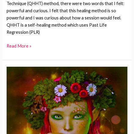
Technique (QHHT) method, there were two words that I felt:
powerful and curious. I felt that this healing method is so
powerful and I was curious about how a session would feel.
QHHT is a self-healing method which uses Past Life
Regression (PLR)
What
Read More »
is
it
like
to
go
into
a
past
life?