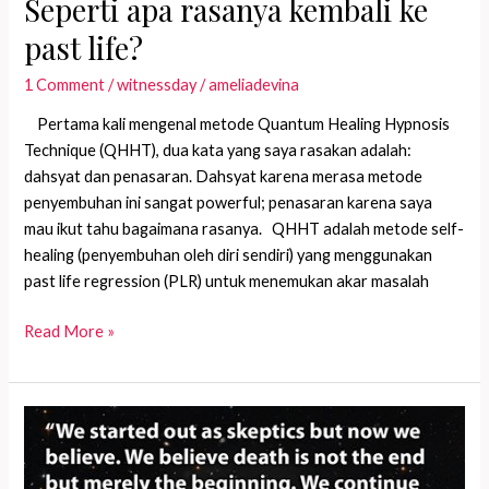
Seperti apa rasanya kembali ke
past life?
1 Comment
/
witnessday
/
ameliadevina
Pertama kali mengenal metode Quantum Healing Hypnosis
Technique (QHHT), dua kata yang saya rasakan adalah:
dahsyat dan penasaran. Dahsyat karena merasa metode
penyembuhan ini sangat powerful; penasaran karena saya
mau ikut tahu bagaimana rasanya. QHHT adalah metode self-
healing (penyembuhan oleh diri sendiri) yang menggunakan
past life regression (PLR) untuk menemukan akar masalah
Seperti
Read More »
apa
rasanya
kembali
ke
past
life?