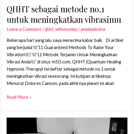
QHHT sebagai metode no.1
untuk meningkatkan vibrasimu
Leave a Comment
/
qhht
,
witnessday
/
ameliadevina
Beberapa hari yang lalu saya menerima kabar baik. Di artikel
yang berjudul \\\”11 Guaranteed Methods To Raise Your
Vibration\\\”/ \\\”11 Metode Terjamin Untuk Meningkatkan
Vibrasi Anda\\\” di situs In5D.com, QHHT (Quantum Healing
Hypnosis Therapy) terdaftar sebagai metode no.1 untuk
meningkatkan vibrasi seseorang. Ini kutipan artikelnya:
Menurut Dolores Cannon, pada akhirnya planet ini akan
QHHT
Read More »
sebagai
metode
no.1
untuk
meningkatkan