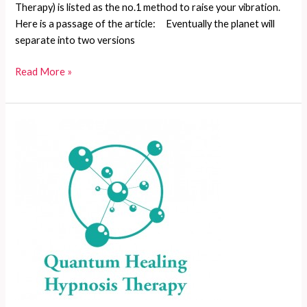
Therapy) is listed as the no.1 method to raise your vibration.
Here is a passage of the article: Eventually the planet will
separate into two versions
QHHT
Read More »
as
the
no.1
method
to
raise
your
vibration