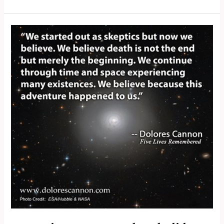
Past
Life
Regression
Therapy