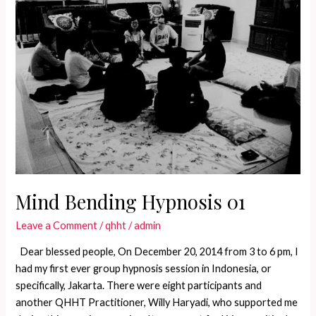
vibrasimu
Mind Bending Hypnosis 01
Leave a Comment
/
qhht
/
admin
Dear blessed people, On December 20, 2014 from 3 to 6 pm, I
had my first ever group hypnosis session in Indonesia, or
specifically, Jakarta. There were eight participants and
another QHHT Practitioner, Willy Haryadi, who supported me