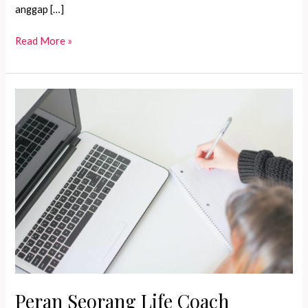
anggap […]
Memaksimalkan
Read More »
Setiap
Sesi
Life
Coaching
Peran Seorang Life Coach