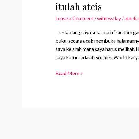
itulah ateis
Leave a Comment
/
witnessday
/
amelia
Terkadang saya suka main “random gam
buku, secara acak membuka halamannya
saya ke arah mana saya harus melihat. H
saya kali ini adalah Sophie’s World kar
Orang
Read More »
yang
tidak
percaya
pada
dirinya
sendiri
itulah