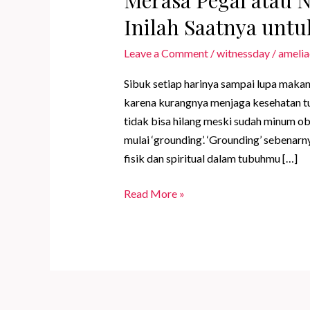
Inilah Saatnya unt
Leave a Comment
/
witnessday
/
amelia
Sibuk setiap harinya sampai lupa makan,
karena kurangnya menjaga kesehatan tub
tidak bisa hilang meski sudah minum ob
mulai ‘grounding’. ‘Grounding’ sebena
fisik dan spiritual dalam tubuhmu […]
Merasa
Read More »
Pegal
atau
Nyeri
Berkepanjangan?
Inilah
Saatnya