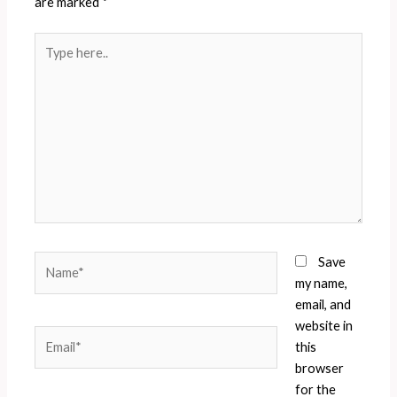
are marked
*
Type
here..
Name*
Save
my name,
email, and
website in
Email*
this
browser
for the