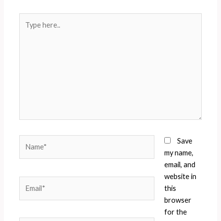
Type
here..
Name*
Save
my name,
email, and
website in
Email*
this
browser
for the