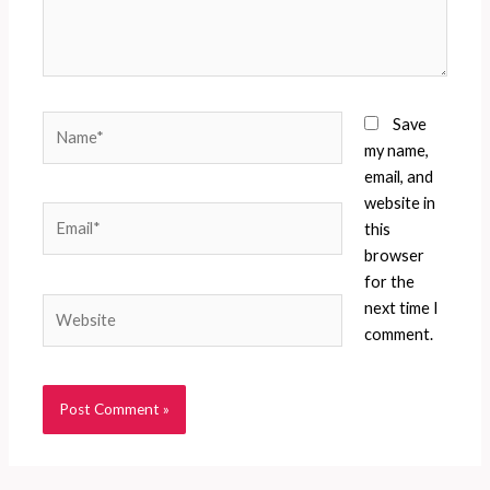
Name*
Save
my name,
email, and
website in
Email*
this
browser
for the
Website
next time I
comment.