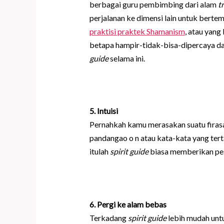
berbagai guru pembimbing dari alam
t
perjalanan ke dimensi lain untuk bert
praktisi praktek Shamanism
, atau yang
betapa hampir-tidak-bisa-dipercaya da
guide
selama ini.
5
. Intuisi
Pernahkah kamu merasakan suatu firasa
pandangao o n atau kata-kata yang tert
itulah
spirit guide
biasa memberikan pes
6
. Pergi ke alam bebas
Terkadang
spirit guide
lebih mudah untu