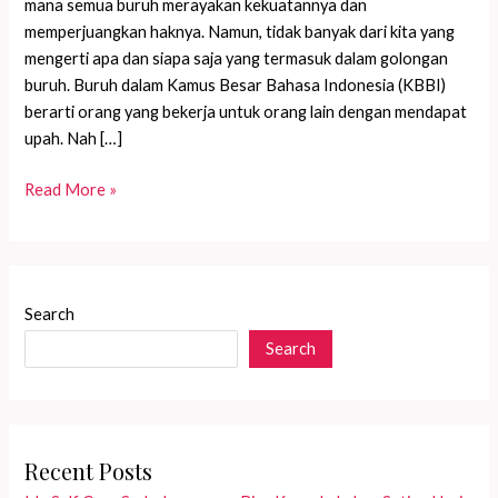
mana semua buruh merayakan kekuatannya dan
memperjuangkan haknya. Namun, tidak banyak dari kita yang
mengerti apa dan siapa saja yang termasuk dalam golongan
buruh. Buruh dalam Kamus Besar Bahasa Indonesia (KBBI)
berarti orang yang bekerja untuk orang lain dengan mendapat
upah. Nah […]
Hidup
Read More »
adalah
Perjuangan
Tanpa
Henti,
Search
Teman!
Search
Recent Posts