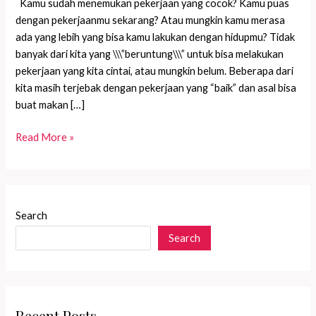
Kamu sudah menemukan pekerjaan yang cocok? Kamu puas
dengan pekerjaanmu sekarang? Atau mungkin kamu merasa
ada yang lebih yang bisa kamu lakukan dengan hidupmu? Tidak
banyak dari kita yang \\\”beruntung\\\” untuk bisa melakukan
pekerjaan yang kita cintai, atau mungkin belum. Beberapa dari
kita masih terjebak dengan pekerjaan yang “baik” dan asal bisa
buat makan […]
Lakukan
Read More »
apa
yang
kamu
cintai
Search
dan
Search
cintai
apa
yang
kamu
lakukan
Recent Posts