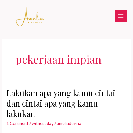
Skip
to
content
Main
Men
pekerjaan impian
Lakukan apa yang kamu cintai
dan cintai apa yang kamu
lakukan
1 Comment
/
witnessday
/
ameliadevina